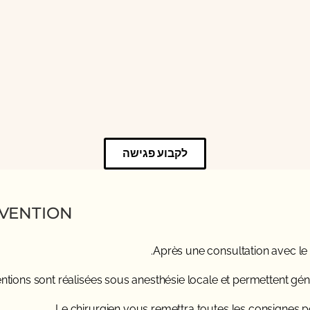
לקבוע פגישה
ENTION ?
Après une consultation avec le c
entions sont réalisées sous anesthésie locale et permettent gén
Le chirurgien vous remettra toutes les consignes po