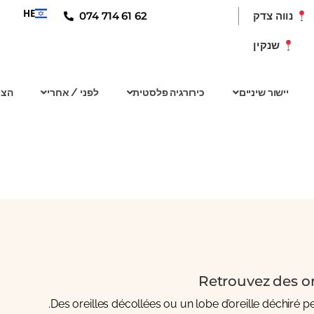
HE
074 714 61 62
נווה צדק
שנקין
יישור שיניים
כירורגיה פלסטית
לפני / אחרי
הצו
Retrouvez des or
Des oreilles décollées ou un lobe d’oreille déchiré 