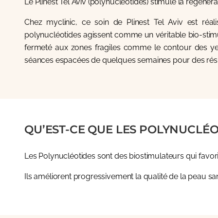
Le Plinest Tel Aviv (polynucléotides) stimule la régénéra
Chez myclinic, ce soin de Plinest Tel Aviv est réa
polynucléotides agissent comme un véritable bio-stimula
fermeté aux zones fragiles comme le contour des yeux
séances espacées de quelques semaines pour des résu
QU’EST-CE QUE LES POLYNUCLÉOT
Les Polynucléotides sont des biostimulateurs qui favoris
Ils améliorent progressivement la qualité de la peau sa