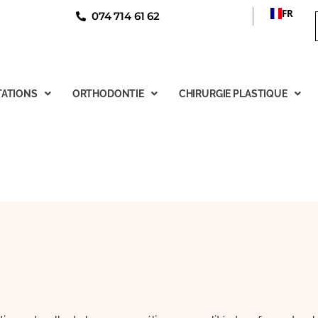
FR
074 714 61 62
ATIONS
ORTHODONTIE
CHIRURGIE PLASTIQUE