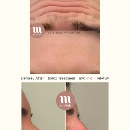
Before / After – Botox Treatment – myclinic – Tel-Aviv