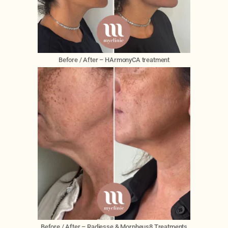
Before / After – HArmonyCA treatment
Before / After – Radiesse & Morpheus8 Treatments