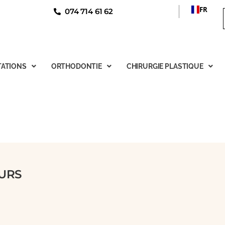
FR
074 714 61 62
ATIONS
ORTHODONTIE
CHIRURGIE PLASTIQUE
URS