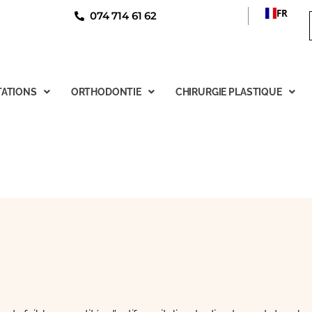
FR
074 714 61 62
ATIONS
ORTHODONTIE
CHIRURGIE PLASTIQUE