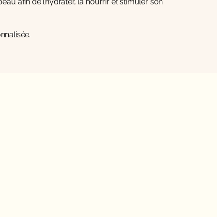
eau afin de l’hydrater, la nourrir et stimuler son
nnalisée.