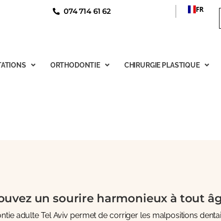
FR
074 714 61 62
ATIONS
ORTHODONTIE
CHIRURGIE PLASTIQUE
rouvez un sourire harmonieux à tout â
dontie adulte Tel Aviv permet de corriger les malpositions denta