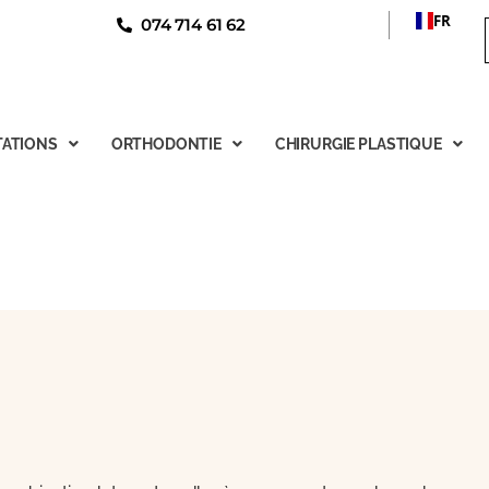
FR
074 714 61 62
ATIONS
ORTHODONTIE
CHIRURGIE PLASTIQUE