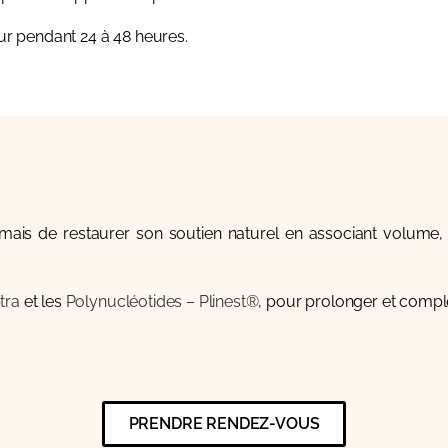
leur pendant
24 à 48 heures
.
 mais de restaurer son soutien naturel en associant volume,
tra
et les
Polynucléotides – Plinest®
, pour prolonger et complét
PRENDRE RENDEZ-VOUS