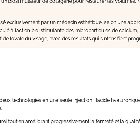
un biostimulateur de collagène pour restaurer les volumes, raf
lisé exclusivement par un médecin esthétique, selon une appr
iculé à l’action bio-stimulante des microparticules de calcium
de l’ovale du visage, avec des résultats qui s’intensifient pro
x technologies en une seule injection : l’acide hyaluronique
.
turel tout en améliorant progressivement la fermeté et la qualit