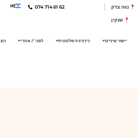
HE
074 714 61 62
נווה צדק
שנקין
יישור שיניים
כירורגיה פלסטית
לפני / אחרי
הצו