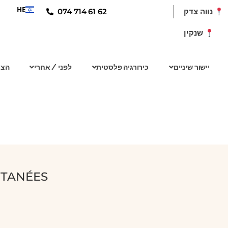
HE
074 714 61 62
נווה צדק
שנקין
יישור שיניים
כירורגיה פלסטית
לפני / אחרי
הצו
UTANÉES