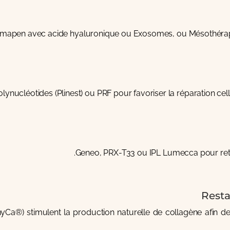
rmapen
avec acide hyaluronique ou Exosomes, ou
Mésothéra
olynucléotides (Plinest)
ou
PRF
pour favoriser la réparation cel
Geneo
,
PRX-T33
ou
IPL Lumecca
pour ret
Resta
nyCa®
) stimulent la production naturelle de collagène afin de