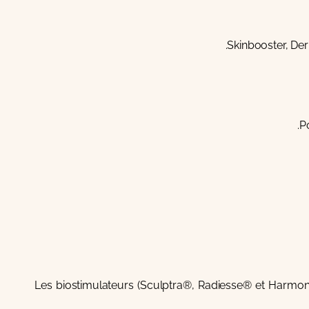
Skinbooster
,
De
P
biostimulateurs
(
Sculptra®
,
Radiesse®
et
Harmo