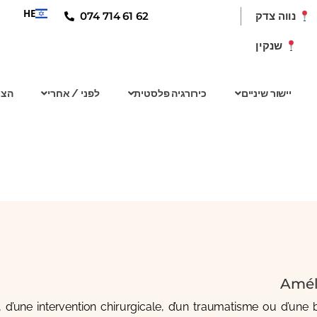
HE
074 714 61 62
נווה צדק
שנקין
יישור שיניים
כירורגיה פלסטית
לפני / אחרי
הצו
Améli
 d’une intervention chirurgicale, d’un traumatisme ou d’une b