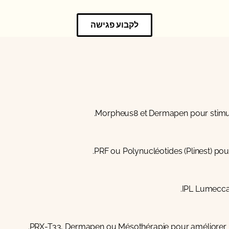
לקבוע פגישה
Morpheus8
et
Dermapen
pour stimul
PRF
ou
Polynucléotides (Plinest)
pour
IPL Lumecc
PRX-T33
,
Dermapen
ou
Mésothérapie
pour améliorer l