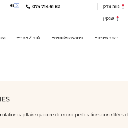
HE
074 714 61 62
נווה צדק
שנקין
יישור שיניים
כירורגיה פלסטית
לפני / אחרי
הצו
MES
ulation capillaire qui crée de micro-perforations contrôlées d