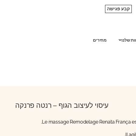
קבע פגישה
ות שלנו
מחירים
עיסוי לעיצוב הגוף –
רנטה פרנקה
Le massage Remodelage Renata França est 
Il ag